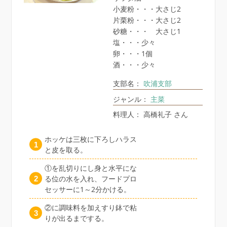
小麦粉・・・大さじ2
片栗粉・・・大さじ2
砂糖・・・ 大さじ1
塩・・・少々
卵・・・1個
酒・・・少々
支部名：
吹浦支部
ジャンル：
主菜
料理人： 高橋礼子 さん
ホッケは三枚に下ろしハラス
と皮を取る。
①を乱切りにし身と水平にな
る位の水を入れ、フードプロ
セッサーに1～2分かける。
②に調味料を加えすり鉢で粘
りが出るまでする。