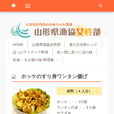
Skip
Menu
to
content
HOME
山形県漁協女性部
食の文化祭レシピ
ほっけアイディア料理
鼡ヶ関に息づく浜の味
吹浦－ わが家の味 料理集 －
ホッケのすり身ワンタン揚げ
材料（ 4 人分）
ホッケ・・・小3尾
ワンタンの皮・・３０枚
サラダ油