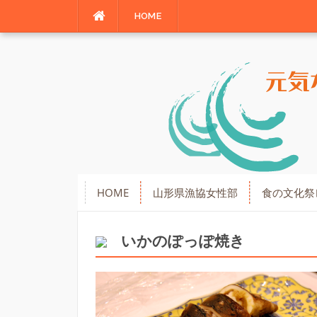
Skip
HOME
to
content
HOME
山形県漁協女性部
食の文化祭
いかのぽっぽ焼き