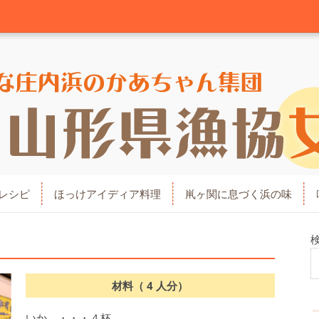
レシピ
ほっけアイディア料理
鼡ヶ関に息づく浜の味
材料（ 4 人分）
いか ・・・４杯