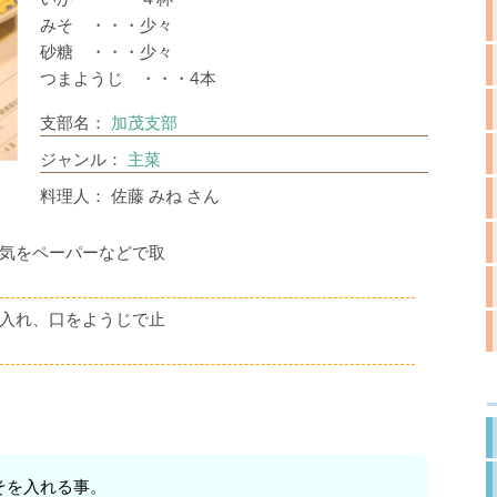
みそ ・・・少々
砂糖 ・・・少々
つまようじ ・・・4本
支部名：
加茂支部
ジャンル：
主菜
料理人： 佐藤 みね さん
気をペーパーなどで取
入れ、口をようじで止
そを入れる事。