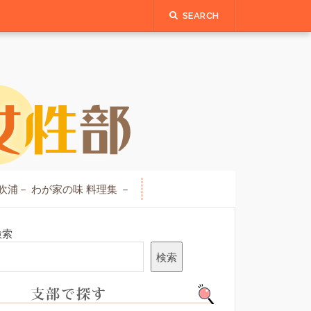
SEARCH
吹浦－ わが家の味 料理集 －
検索
検索