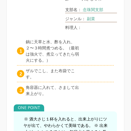
支部名：
念珠関支部
ジャンル：
副菜
料理人：
鍋に天草と水、酢を入れ、
２〜３時間煮つめる。（最初
は強火で、煮立ってきたら弱
火にする。）
ザルでこし、また布袋でこ
す。
角容器に入れて、さまして出
来上がり。
※ 酒大さじ１杯を入れると、出来上がりにツ
ヤが出て、やわらかくて美味である。 ※ 出来