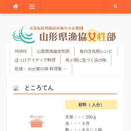
Skip
Menu
to
content
HOME
山形県漁協女性部
食の文化祭レシピ
ほっけアイディア料理
鼡ヶ関に息づく浜の味
吹浦－ わが家の味 料理集 －
ところてん
材料（ 人分）
天草・・・200ｇ
水・・・５升
酢・・・大さじ１杯