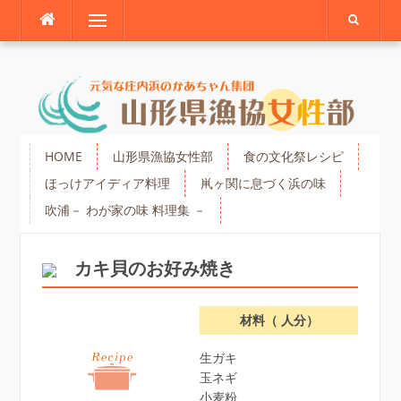
Skip
Menu
to
content
HOME
山形県漁協女性部
食の文化祭レシピ
ほっけアイディア料理
鼡ヶ関に息づく浜の味
吹浦－ わが家の味 料理集 －
カキ貝のお好み焼き
材料（ 人分）
生ガキ
玉ネギ
小麦粉