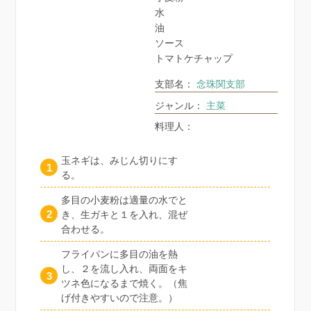
水
油
ソース
トマトケチャップ
支部名：
念珠関支部
ジャンル：
主菜
料理人：
玉ネギは、みじん切りにす
る。
多目の小麦粉は適量の水でと
き、生ガキと１を入れ、混ぜ
合わせる。
フライパンに多目の油を熱
し、２を流し入れ、両面をキ
ツネ色になるまで焼く。（焦
げ付きやすいので注意。）