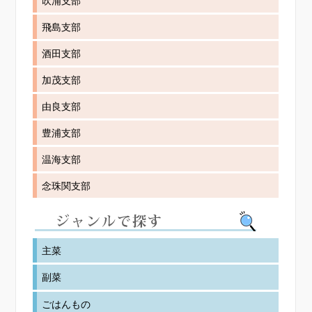
吹浦支部
飛島支部
酒田支部
加茂支部
由良支部
豊浦支部
温海支部
念珠関支部
主菜
副菜
ごはんもの